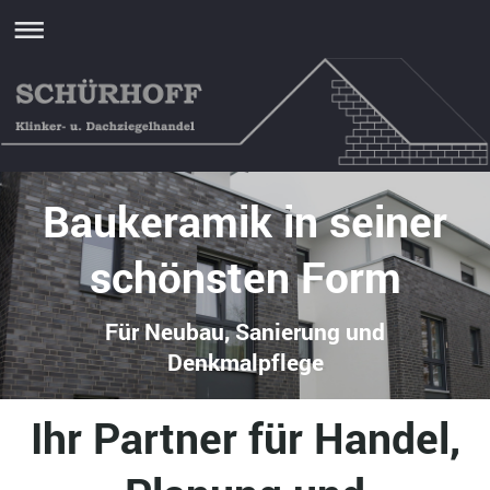
Baukeramik in seiner
schönsten Form
Für Neubau, Sanierung und
Denkmalpflege
Ihr Partner für Handel,