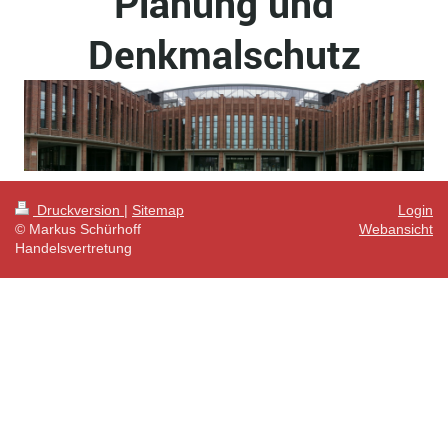
Planung und
Denkmalschutz
Druckversion
|
Sitemap
Login
© Markus Schürhoff
Webansicht
Handelsvertretung